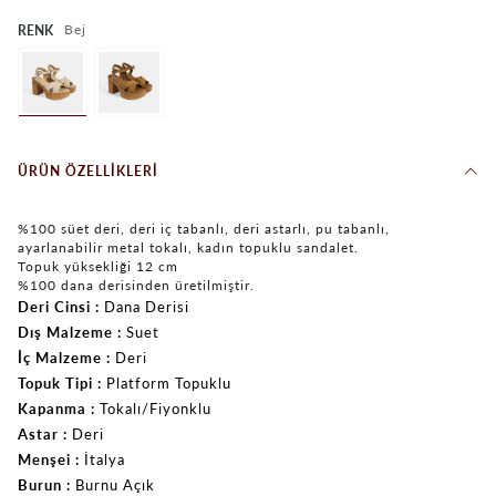
Bej
RENK
ÜRÜN ÖZELLIKLERI
%100 süet deri, deri iç tabanlı, deri astarlı, pu tabanlı,
ayarlanabilir metal tokalı, kadın topuklu sandalet.
Topuk yüksekliği 12 cm
%100 dana derisinden üretilmiştir.
Deri Cinsi
Dana Derisi
Dış Malzeme
Suet
İç Malzeme
Deri
Topuk Tipi
Platform Topuklu
Kapanma
Tokalı/Fiyonklu
Astar
Deri
Menşei
İtalya
Burun
Burnu Açık