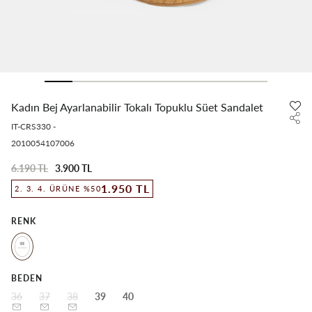
Kadın Bej Ayarlanabilir Tokalı Topuklu Süet Sandalet
IT-CRS330
-
2010054107006
6.190 TL
3.900 TL
1.950 TL
2. 3. 4. ÜRÜNE %50
RENK
BEDEN
36
37
38
39
40