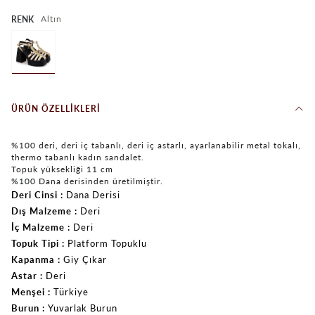
Altın
RENK
ÜRÜN ÖZELLIKLERI
%100 deri, deri iç tabanlı, deri iç astarlı, ayarlanabilir metal tokalı,
thermo tabanlı kadın sandalet.
Topuk yüksekliği 11 cm
%100 Dana derisinden üretilmiştir.
Deri Cinsi
Dana Derisi
Dış Malzeme
Deri
İç Malzeme
Deri
Topuk Tipi
Platform Topuklu
Kapanma
Giy Çıkar
Astar
Deri
Menşei
Türkiye
Burun
Yuvarlak Burun