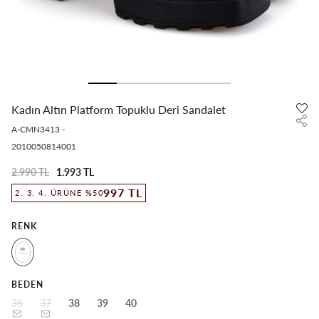
Kadın Altın Platform Topuklu Deri Sandalet
A-CMN3413
-
2010050814001
2.990 TL
1.993 TL
997 TL
2. 3. 4. ÜRÜNE %50
RENK
BEDEN
36
37
38
39
40