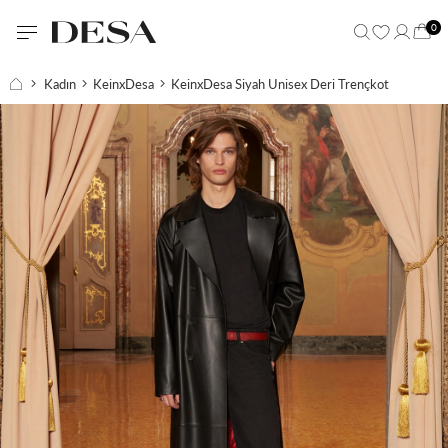
0
Kadın
KeinxDesa
KeinxDesa Siyah Unisex Deri Trençkot