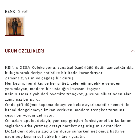
Siyah
RENK
ÜRÜN ÖZELLIKLERI
KEIN x DESA Koleksiyonu, sanatsal özgürlüğü üstün zanaatkârlıkla
buluşturarak deriye sofistike bir ifade kazandırıyor.
Zamansız, yalın ve çağdaş bir duruş.
Her kesim, her dikiş ve her silüet; geleneği incelikle yeniden
yorumlayan, modern bir ustalığın imzasını taşıyor.
Kein X Desa siyah deri oversize trençkot, gücünü silüetinden alan
zamansız bir parça.
Önde çift düğme kapama detayı ve belde ayarlanabilir kemeri ile
hacmi dengelemeye imkan verirken, modern trençkot formuna
cesur bir yorum getiriyor.
Omuzları apolet detaylı, yan cep girişleri fonksiyonel bir kullanım
sağlarken arka yırtmaç detayı hareket özgürlüğünü destekler.
Doğal deri dokusu güçlü bir duruş sunarken net omuz hattı ve
uzun boy kesimi sofistike bir tavır yaratır.