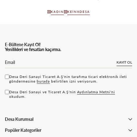
KADIN
KEINXDESA
E-Bültene Kayıt Ol!
Yenilikleri ve fırsatları kaçırma.
KAYIT OL
Desa Deri Sanayi Ticaret A.Ş'nin tarafıma ticari elektronik ileti
göndermesine
bu rada
belirtilen izni veriyorum.
Desa Deri Sanayi ve Ticaret A.Ş'nin
Aydınlatma Metni'ni
okudum.
Desa Kurumsal
Popüler Kategoriler