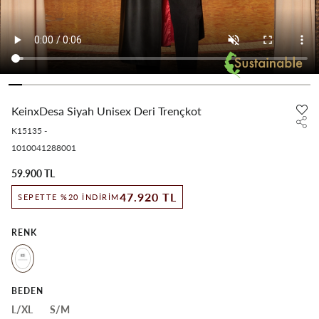
KeinxDesa Siyah Unisex Deri Trençkot
K15135
-
1010041288001
59.900 TL
47.920 TL
SEPETTE %20 İNDIRIM
RENK
BEDEN
L/XL
S/M