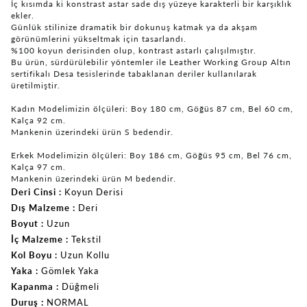
İç kısımda ki konstrast astar sade dış yüzeye karakterli bir karşıklık
ekler.
Günlük stilinize dramatik bir dokunuş katmak ya da akşam
görünümlerini yükseltmak için tasarlandı.
%100 koyun derisinden olup, kontrast astarlı çalışılmıştır.
Bu ürün, sürdürülebilir yöntemler ile Leather Working Group Altın
sertifikalı Desa tesislerinde tabaklanan deriler kullanılarak
üretilmiştir.
Kadın Modelimizin ölçüleri: Boy 180 cm, Göğüs 87 cm, Bel 60 cm,
Kalça 92 cm.
Mankenin üzerindeki ürün S bedendir.
Erkek Modelimizin ölçüleri: Boy 186 cm, Göğüs 95 cm, Bel 76 cm,
Kalça 97 cm.
Mankenin üzerindeki ürün M bedendir.
Deri Cinsi
Koyun Derisi
Dış Malzeme
Deri
Boyut
Uzun
İç Malzeme
Tekstil
Kol Boyu
Uzun Kollu
Yaka
Gömlek Yaka
Kapanma
Düğmeli
Duruş
NORMAL