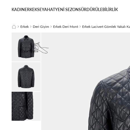
KADIN
ERKEK
SEYAHAT
YENİ SEZON
SÜRDÜRÜLEBİLİRLİK
Erkek
Deri Giyim
Erkek Deri Mont
Erkek Lacivert Gömlek Yakalı K