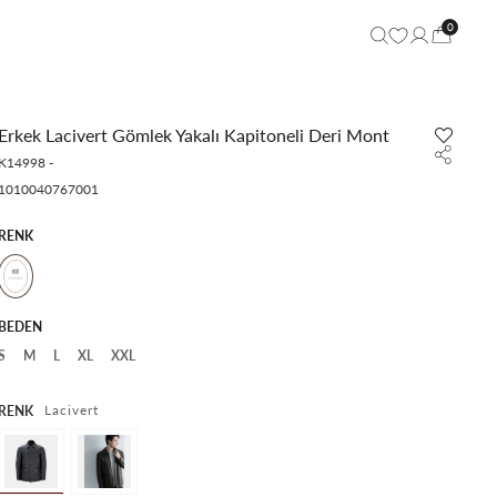
0
Erkek Lacivert Gömlek Yakalı Kapitoneli Deri Mont
K14998
-
1010040767001
RENK
BEDEN
S
M
L
XL
XXL
Lacivert
RENK