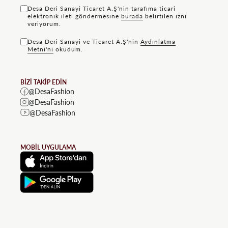
Desa Deri Sanayi Ticaret A.Ş'nin tarafıma ticari
elektronik ileti göndermesine
bu rada
belirtilen izni
veriyorum.
Desa Deri Sanayi ve Ticaret A.Ş'nin
Aydınlatma
Metni'ni
okudum.
BİZİ TAKİP EDİN
@DesaFashion
@DesaFashion
@DesaFashion
MOBİL UYGULAMA