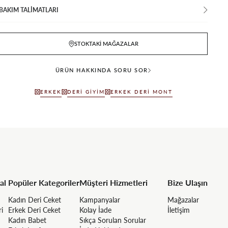
BAKIM TALİMATLARI
STOKTAKI MAĞAZALAR
ÜRÜN HAKKINDA SORU SOR
ERKEK
DERI GIYIM
ERKEK DERI MONT
al
Popüler Kategoriler
Müşteri Hizmetleri
Bize Ulaşın
Kadın Deri Ceket
Kampanyalar
Mağazalar
ri
Erkek Deri Ceket
Kolay İade
İletişim
Kadın Babet
Sıkça Sorulan Sorular