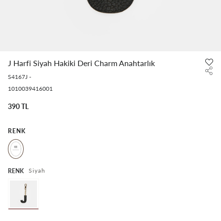
J Harfi Siyah Hakiki Deri Charm Anahtarlık
S4167J
-
1010039416001
390 TL
RENK
Siyah
RENK