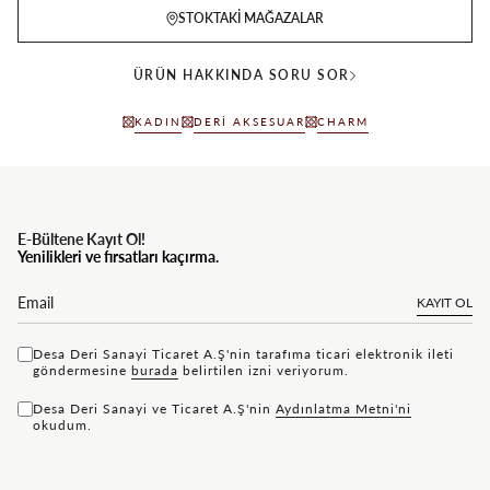
STOKTAKI MAĞAZALAR
ÜRÜN HAKKINDA SORU SOR
KADIN
DERI AKSESUAR
CHARM
E-Bültene Kayıt Ol!
Yenilikleri ve fırsatları kaçırma.
KAYIT OL
Desa Deri Sanayi Ticaret A.Ş'nin tarafıma ticari elektronik ileti
göndermesine
bu rada
belirtilen izni veriyorum.
Desa Deri Sanayi ve Ticaret A.Ş'nin
Aydınlatma Metni'ni
okudum.