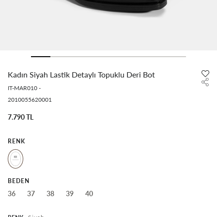
Kadın Siyah Lastik Detaylı Topuklu Deri Bot
IT-MAR010
-
2010055620001
7.790 TL
RENK
BEDEN
36
37
38
39
40