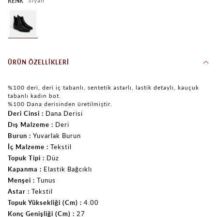
Siyah
RENK
ÜRÜN ÖZELLIKLERI
%100 deri, deri iç tabanlı, sentetik astarlı, lastik detaylı, kauçuk
tabanlı kadın bot.
%100 Dana derisinden üretilmiştir.
Deri Cinsi
Dana Derisi
Dış Malzeme
Deri
Burun
Yuvarlak Burun
İç Malzeme
Tekstil
Topuk Tipi
Düz
Kapanma
Elastik Bağcıklı
Menşei
Tunus
Astar
Tekstil
Topuk Yüksekliği (Cm)
4.00
Konç Genişliği (Cm)
27