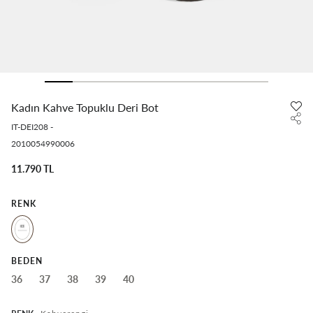
Kadın Kahve Topuklu Deri Bot
IT-DEI208
-
2010054990006
11.790 TL
RENK
BEDEN
36
37
38
39
40