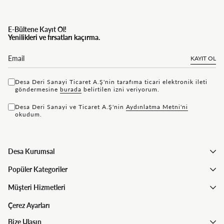
E-Bültene Kayıt Ol!
Yenilikleri ve fırsatları kaçırma.
KAYIT OL
Desa Deri Sanayi Ticaret A.Ş'nin tarafıma ticari elektronik ileti
göndermesine
bu rada
belirtilen izni veriyorum.
Desa Deri Sanayi ve Ticaret A.Ş'nin
Aydınlatma Metni'ni
okudum.
Desa Kurumsal
Popüler Kategoriler
Müşteri Hizmetleri
Çerez Ayarları
Bize Ulaşın