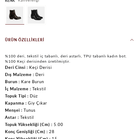
Kahverengi
RENK
ÜRÜN ÖZELLIKLERI
%100 deri, tekstil iç tabanlı, deri astarlı, TPU tabanlı kadın bot.
%100 Keçi derisinden üretilmiştir.
Deri Cinsi
Keçi Derisi
Dış Malzeme
Deri
Burun
Kare Burun
İç Malzeme
Tekstil
Topuk Tipi
Düz
Kapanma
Giy Çıkar
Menşei
Tunus
Astar
Tekstil
Topuk Yüksekliği (Cm)
5.00
Konç Genişliği (Cm)
28
Konç Yüksekliği (Cm)
15