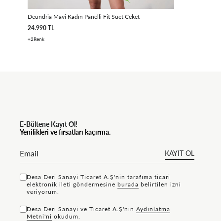
Deundria Mavi Kadın Panelli Fit Süet Ceket
24.990 TL
2
E-Bültene Kayıt Ol!
Yenilikleri ve fırsatları kaçırma.
KAYIT OL
Desa Deri Sanayi Ticaret A.Ş'nin tarafıma ticari
elektronik ileti göndermesine
bu rada
belirtilen izni
veriyorum.
Desa Deri Sanayi ve Ticaret A.Ş'nin
Aydınlatma
Metni'ni
okudum.