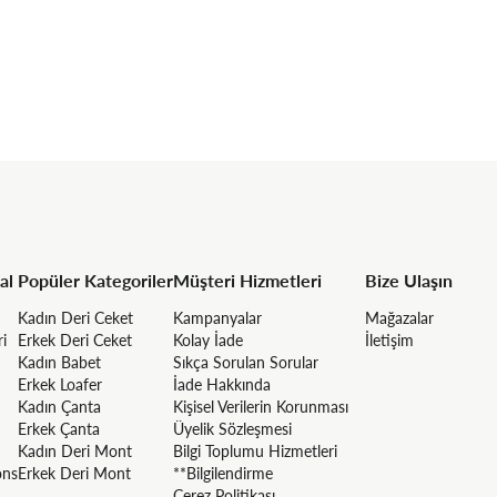
al
Popüler Kategoriler
Müşteri Hizmetleri
Bize Ulaşın
Kadın Deri Ceket
Kampanyalar
Mağazalar
ri
Erkek Deri Ceket
Kolay İade
İletişim
Kadın Babet
Sıkça Sorulan Sorular
Erkek Loafer
İade Hakkında
Kadın Çanta
Kişisel Verilerin Korunması
Erkek Çanta
Üyelik Sözleşmesi
Kadın Deri Mont
Bilgi Toplumu Hizmetleri
ons
Erkek Deri Mont
**Bilgilendirme
Çerez Politikası