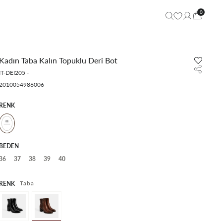
0
Kadın Taba Kalın Topuklu Deri Bot
IT-DEI205
-
2010054986006
RENK
BEDEN
36
37
38
39
40
Taba
RENK