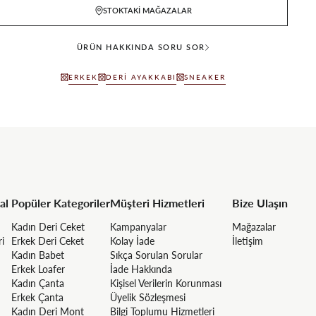
STOKTAKI MAĞAZALAR
ÜRÜN HAKKINDA SORU SOR
ERKEK
DERI AYAKKABI
SNEAKER
al
Popüler Kategoriler
Müşteri Hizmetleri
Bize Ulaşın
Kadın Deri Ceket
Kampanyalar
Mağazalar
ri
Erkek Deri Ceket
Kolay İade
İletişim
Kadın Babet
Sıkça Sorulan Sorular
Erkek Loafer
İade Hakkında
Kadın Çanta
Kişisel Verilerin Korunması
Erkek Çanta
Üyelik Sözleşmesi
Kadın Deri Mont
Bilgi Toplumu Hizmetleri