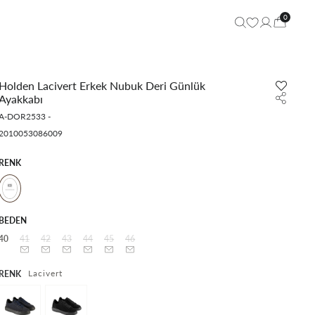
0
Holden Lacivert Erkek Nubuk Deri Günlük
Ayakkabı
A-DOR2533
-
2010053086009
RENK
BEDEN
40
41
42
43
44
45
46
Lacivert
RENK