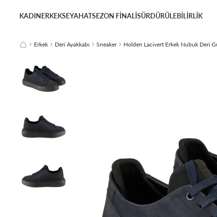
KADIN
ERKEK
SEYAHAT
SEZON FİNALİ
SÜRDÜRÜLEBİLİRLİK
Erkek
Deri Ayakkabı
Sneaker
Holden Lacivert Erkek Nubuk Deri G