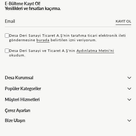
E-Bültene Kayıt Ol!
Yenilikleri ve fırsatları kaçırma.
KAYIT OL
Desa Deri Sanayi Ticaret A.Ş'nin tarafıma ticari elektronik ileti
göndermesine
bu rada
belirtilen izni veriyorum.
Desa Deri Sanayi ve Ticaret A.Ş'nin
Aydınlatma Metni'ni
okudum.
Desa Kurumsal
Popüler Kategoriler
Müşteri Hizmetleri
Çerez Ayarları
Bize Ulaşın