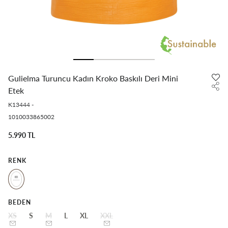
Gulielma Turuncu Kadın Kroko Baskılı Deri Mini
Etek
K13444
-
1010033865002
5.990 TL
RENK
BEDEN
XS
S
M
L
XL
XXL