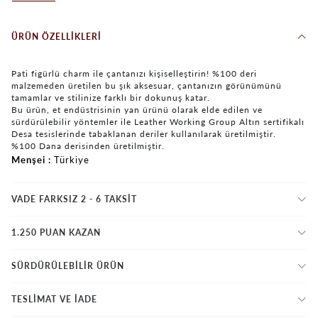
ÜRÜN ÖZELLIKLERI
Pati figürlü charm ile çantanızı kişiselleştirin! %100 deri
malzemeden üretilen bu şık aksesuar, çantanızın görünümünü
tamamlar ve stilinize farklı bir dokunuş katar.
Bu ürün, et endüstrisinin yan ürünü olarak elde edilen ve
sürdürülebilir yöntemler ile Leather Working Group Altın sertifikalı
Desa tesislerinde tabaklanan deriler kullanılarak üretilmiştir.
%100 Dana derisinden üretilmiştir.
Menşei
Türkiye
VADE FARKSIZ 2 - 6 TAKSIT
1.250 PUAN KAZAN
SÜRDÜRÜLEBİLİR ÜRÜN
TESLİMAT VE İADE