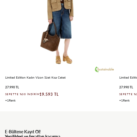
Limited Edition Kadın Vizon Süet Kısa Ceket
Limited Edit
27.990 TL
27.990 TL
19.593 TL
SEPETTE %30 İNDIRIM
SEPETTE %
1
1
E-Bültene Kayıt Ol!
Yenilikleri ve fırsatları kaçırma.