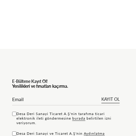
E-Bültene Kayıt Ol!
Yenilikleri ve fırsatları kaçırma.
KAYIT OL
Desa Deri Sanayi Ticaret A.Ş'nin tarafıma ticari
elektronik ileti göndermesine
bu rada
belirtilen izni
veriyorum.
Desa Deri Sanayi ve Ticaret A.Ş'nin
Aydınlatma