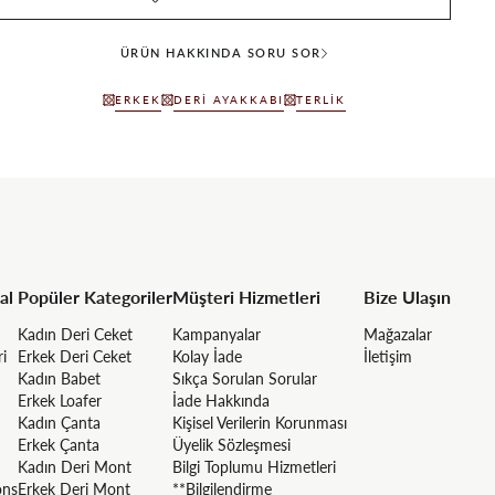
ÜRÜN HAKKINDA SORU SOR
ERKEK
DERI AYAKKABI
TERLIK
al
Popüler Kategoriler
Müşteri Hizmetleri
Bize Ulaşın
Kadın Deri Ceket
Kampanyalar
Mağazalar
ri
Erkek Deri Ceket
Kolay İade
İletişim
Kadın Babet
Sıkça Sorulan Sorular
Erkek Loafer
İade Hakkında
Kadın Çanta
Kişisel Verilerin Korunması
Erkek Çanta
Üyelik Sözleşmesi
Kadın Deri Mont
Bilgi Toplumu Hizmetleri
ons
Erkek Deri Mont
**Bilgilendirme