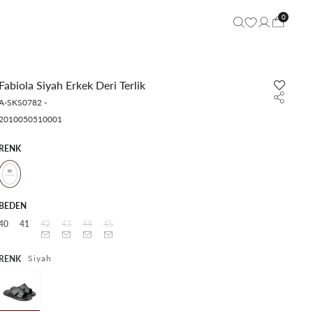
0
Fabiola Siyah Erkek Deri Terlik
A-SKS0782
-
2010050510001
RENK
BEDEN
40
41
42
43
44
45
Siyah
RENK