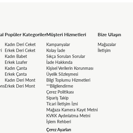
al
Popüler Kategoriler
Müşteri Hizmetleri
Bize Ulaşın
Kadın Deri Ceket
Kampanyalar
Mağazalar
ri
Erkek Deri Ceket
Kolay İade
İletişim
Kadın Babet
Sıkça Sorulan Sorular
Erkek Loafer
İade Hakkında
Kadın Çanta
Kişisel Verilerin Korunması
Erkek Çanta
Üyelik Sözleşmesi
Kadın Deri Mont
Bilgi Toplumu Hizmetleri
ons
Erkek Deri Mont
**Bilgilendirme
Çerez Politikası
Sipariş Takip
Ticari İletişim İzni
Mağaza Kamera Kayıt Metni
KVKK Aydınlatma Metni
İşlem Rehberi
Çerez Ayarları