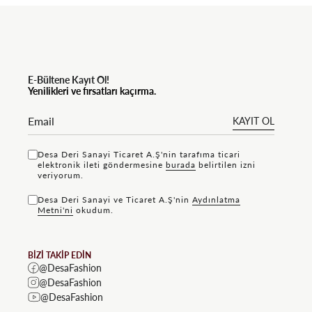
E-Bültene Kayıt Ol!
Yenilikleri ve fırsatları kaçırma.
KAYIT OL
Desa Deri Sanayi Ticaret A.Ş'nin tarafıma ticari
elektronik ileti göndermesine
bu rada
belirtilen izni
veriyorum.
Desa Deri Sanayi ve Ticaret A.Ş'nin
Aydınlatma
Metni'ni
okudum.
BİZİ TAKİP EDİN
@DesaFashion
@DesaFashion
@DesaFashion