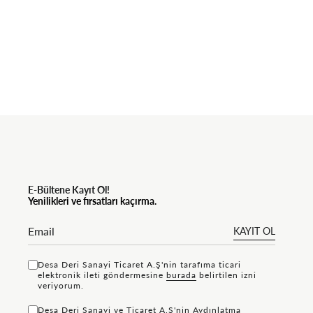
E-Bültene Kayıt Ol!
Yenilikleri ve fırsatları kaçırma.
KAYIT OL
Desa Deri Sanayi Ticaret A.Ş'nin tarafıma ticari
elektronik ileti göndermesine
bu rada
belirtilen izni
veriyorum.
Desa Deri Sanayi ve Ticaret A.Ş'nin
Aydınlatma