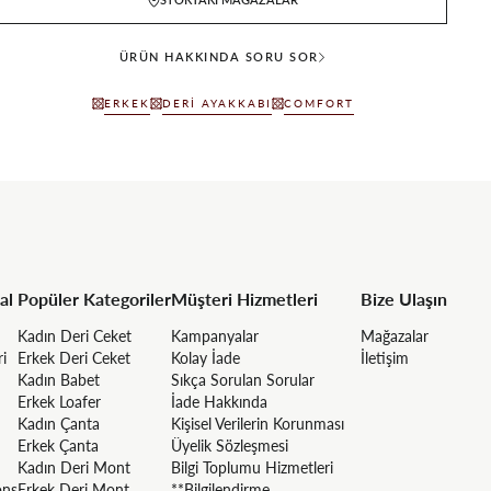
ÜRÜN HAKKINDA SORU SOR
ERKEK
DERI AYAKKABI
COMFORT
al
Popüler Kategoriler
Müşteri Hizmetleri
Bize Ulaşın
Kadın Deri Ceket
Kampanyalar
Mağazalar
ri
Erkek Deri Ceket
Kolay İade
İletişim
Kadın Babet
Sıkça Sorulan Sorular
Erkek Loafer
İade Hakkında
Kadın Çanta
Kişisel Verilerin Korunması
Erkek Çanta
Üyelik Sözleşmesi
Kadın Deri Mont
Bilgi Toplumu Hizmetleri
ons
Erkek Deri Mont
**Bilgilendirme