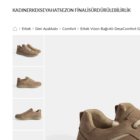
KADIN
ERKEK
SEYAHAT
SEZON FİNALİ
SÜRDÜRÜLEBİLİRLİK
Erkek
Deri Ayakkabı
Comfort
Erkek Vizon Bağcıklı DesaComfort 