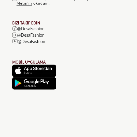
Metni'ni
okudum.
BİZİ TAKİP EDİN
@DesaFashion
@DesaFashion
@DesaFashion
MOBİL UYGULAMA