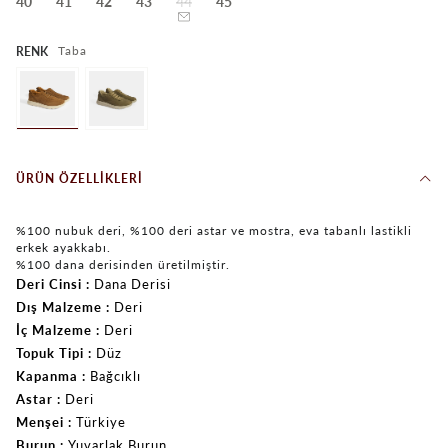
40
41
42
43
44
45
Taba
RENK
ÜRÜN ÖZELLIKLERI
%100 nubuk deri, %100 deri astar ve mostra, eva tabanlı lastikli
erkek ayakkabı.
%100 dana derisinden üretilmiştir.
Deri Cinsi
Dana Derisi
Dış Malzeme
Deri
İç Malzeme
Deri
Topuk Tipi
Düz
Kapanma
Bağcıklı
Astar
Deri
Menşei
Türkiye
Burun
Yuvarlak Burun