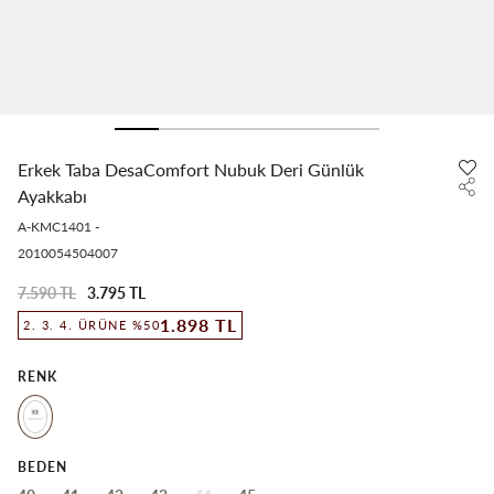
Erkek Taba DesaComfort Nubuk Deri Günlük
Ayakkabı
A-KMC1401
-
2010054504007
7.590 TL
3.795 TL
1.898 TL
2. 3. 4. ÜRÜNE %50
RENK
BEDEN