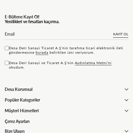
E-Bültene Kayıt Ol!
Yenilikleri ve fırsatları kaçırma.
KAYIT OL
Desa Deri Sanayi Ticaret A.Ş'nin tarafıma ticari elektronik ileti
göndermesine
bu rada
belirtilen izni veriyorum.
Desa Deri Sanayi ve Ticaret A.Ş'nin
Aydınlatma Metni'ni
okudum.
Desa Kurumsal
Popüler Kategoriler
Müşteri Hizmetleri
Çerez Ayarları
Bize Ulaşın