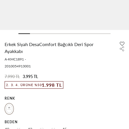
Erkek Siyah DesaComfort Bağcıklı Deri Spor
Ayakkabı
A-KMC1891
-
2010054913001
7.990 TL
3.995 TL
1.998 TL
2. 3. 4. ÜRÜNE %50
RENK
BEDEN