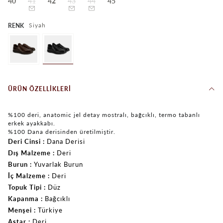
40
41
42
43
44
45
Siyah
RENK
ÜRÜN ÖZELLIKLERI
%100 deri, anatomic jel detay mostralı, bağcıklı, termo tabanlı
erkek ayakkabı.
%100 Dana derisinden üretilmiştir.
Deri Cinsi
Dana Derisi
Dış Malzeme
Deri
Burun
Yuvarlak Burun
İç Malzeme
Deri
Topuk Tipi
Düz
Kapanma
Bağcıklı
Menşei
Türkiye
Astar
Deri