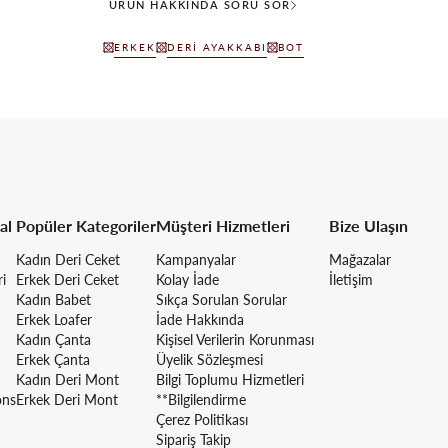
ÜRÜN HAKKINDA SORU SOR
ERKEK
DERI AYAKKABI
BOT
al
Popüler Kategoriler
Müşteri Hizmetleri
Bize Ulaşın
Kadın Deri Ceket
Kampanyalar
Mağazalar
ri
Erkek Deri Ceket
Kolay İade
İletişim
Kadın Babet
Sıkça Sorulan Sorular
Erkek Loafer
İade Hakkında
Kadın Çanta
Kişisel Verilerin Korunması
Erkek Çanta
Üyelik Sözleşmesi
Kadın Deri Mont
Bilgi Toplumu Hizmetleri
ons
Erkek Deri Mont
**Bilgilendirme
Çerez Politikası
Sipariş Takip