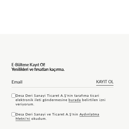
E-Bültene Kayıt Ol!
Yenilikleri ve fırsatları kaçırma.
KAYIT OL
Desa Deri Sanayi Ticaret A.Ş'nin tarafıma ticari
elektronik ileti göndermesine
bu rada
belirtilen izni
veriyorum.
Desa Deri Sanayi ve Ticaret A.Ş'nin
Aydınlatma
Metni'ni
okudum.