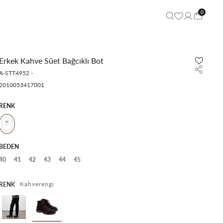
0
Erkek Kahve Süet Bağcıklı Bot
A-STT4952
-
2010053417001
RENK
BEDEN
40
41
42
43
44
45
Kahverengi
RENK