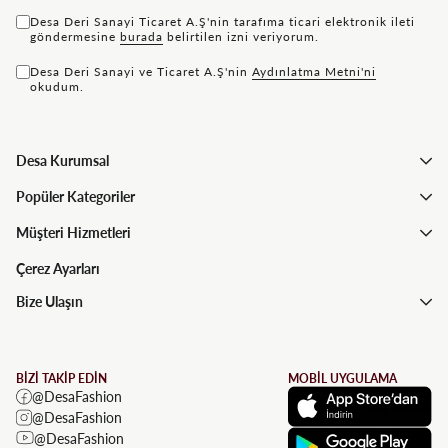
Desa Deri Sanayi Ticaret A.Ş'nin tarafıma ticari elektronik ileti
göndermesine
bu rada
belirtilen izni veriyorum.
Desa Deri Sanayi ve Ticaret A.Ş'nin
Aydınlatma Metni'ni
okudum.
Desa Kurumsal
Popüler Kategoriler
Müşteri Hizmetleri
Çerez Ayarları
Bize Ulaşın
BİZİ TAKİP EDİN
MOBİL UYGULAMA
@DesaFashion
@DesaFashion
@DesaFashion