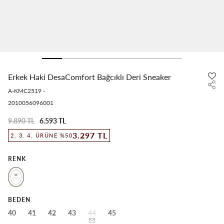
Erkek Haki DesaComfort Bağcıklı Deri Sneaker
A-KMC2519
-
2010056096001
9.890 TL
6.593 TL
3.297 TL
2. 3. 4. ÜRÜNE %50
RENK
BEDEN
40
41
42
43
44
45