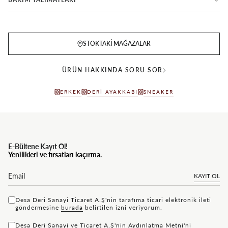
STOKTAKI MAĞAZALAR
ÜRÜN HAKKINDA SORU SOR
ERKEK
DERI AYAKKABI
SNEAKER
E-Bültene Kayıt Ol!
Yenilikleri ve fırsatları kaçırma.
KAYIT OL
Desa Deri Sanayi Ticaret A.Ş'nin tarafıma ticari elektronik ileti
göndermesine
bu rada
belirtilen izni veriyorum.
Desa Deri Sanayi ve Ticaret A.Ş'nin
Aydınlatma Metni'ni