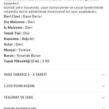
kazandırır.
Günlük şehir hayatında, uzun yürüyüşlerde ve casual kombinlerde
rahatlıkla tercih edilebilecek fonksiyonel bir spor ayakkabıdır.
Deri Cinsi
Dana Derisi
Dış Malzeme
Deri
İç Malzeme
Deri
Topuk Tipi
Düz
Kapanma
Bağcıklı
Astar
Deri
Menşei
Türkiye
Burun
Yuvarlak Burun
Topuk Yüksekliği (Cm)
3.00
VADE FARKSIZ 2 - 6 TAKSIT
1.250 PUAN KAZAN
TESLİMAT VE İADE
BAKIM TALİMATLARI