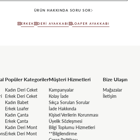
ÜRÜN HAKKINDA SORU SOR
ERKEK
DERI AYAKKABI
LOAFER AYAKKABI
al
Popüler Kategoriler
Müşteri Hizmetleri
Bize Ulaşın
Kadın Deri Ceket
Kampanyalar
Mağazalar
ri
Erkek Deri Ceket
Kolay İade
İletişim
Kadın Babet
Sıkça Sorulan Sorular
Erkek Loafer
İade Hakkında
Kadın Çanta
Kişisel Verilerin Korunması
Erkek Çanta
Üyelik Sözleşmesi
Kadın Deri Mont
Bilgi Toplumu Hizmetleri
ons
Erkek Deri Mont
**Bilgilendirme
Çerez Politikası