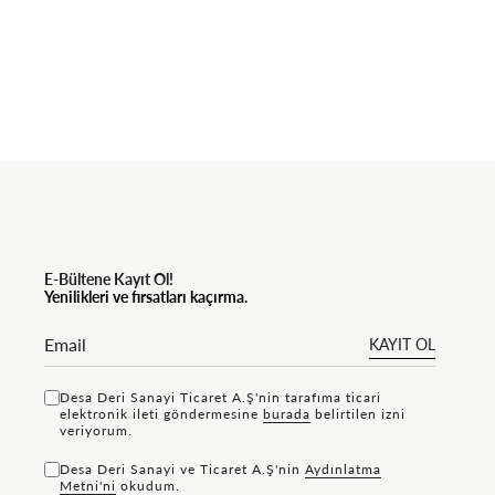
E-Bültene Kayıt Ol!
Yenilikleri ve fırsatları kaçırma.
KAYIT OL
Desa Deri Sanayi Ticaret A.Ş'nin tarafıma ticari
elektronik ileti göndermesine
bu rada
belirtilen izni
veriyorum.
Desa Deri Sanayi ve Ticaret A.Ş'nin
Aydınlatma
Metni'ni
okudum.