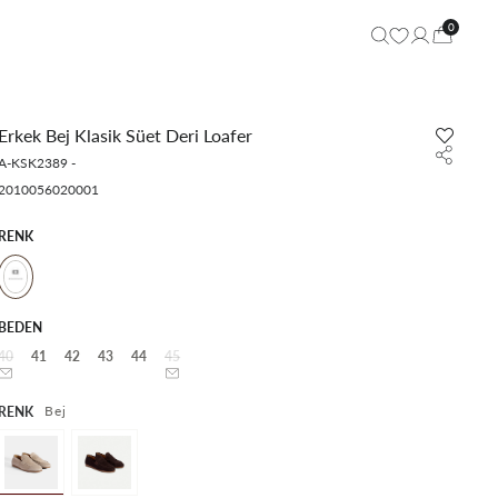
0
Erkek Bej Klasik Süet Deri Loafer
A-KSK2389
-
2010056020001
RENK
BEDEN
40
41
42
43
44
45
Bej
RENK