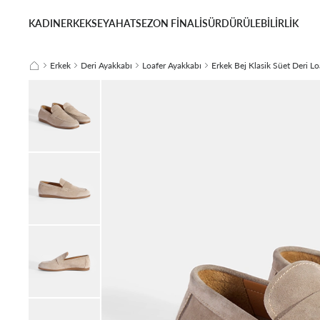
KADIN
ERKEK
SEYAHAT
SEZON FİNALİ
SÜRDÜRÜLEBİLİRLİK
Erkek
Deri Ayakkabı
Loafer Ayakkabı
Erkek Bej Klasik Süet Deri Lo