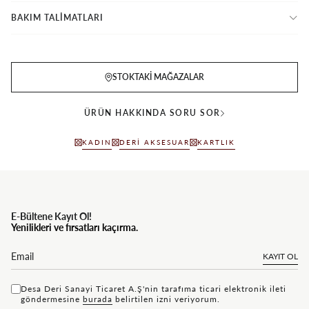
BAKIM TALİMATLARI
STOKTAKI MAĞAZALAR
ÜRÜN HAKKINDA SORU SOR
KADIN
DERI AKSESUAR
KARTLIK
E-Bültene Kayıt Ol!
Yenilikleri ve fırsatları kaçırma.
KAYIT OL
Desa Deri Sanayi Ticaret A.Ş'nin tarafıma ticari elektronik ileti
göndermesine
bu rada
belirtilen izni veriyorum.