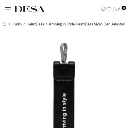
0
Kadın
KeinxDesa
Arriving in Style KeinxDesa Siyah Deri Anahtarlık