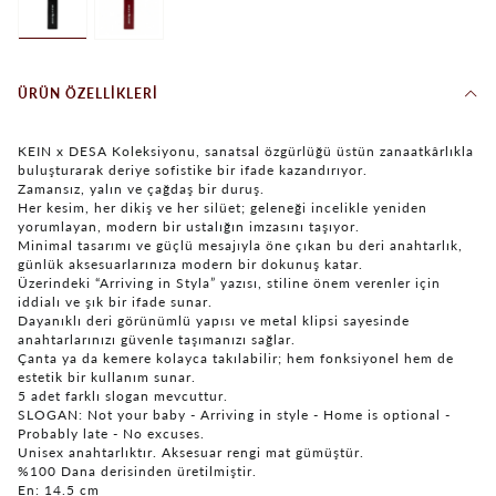
ÜRÜN ÖZELLIKLERI
KEIN x DESA Koleksiyonu, sanatsal özgürlüğü üstün zanaatkârlıkla
buluşturarak deriye sofistike bir ifade kazandırıyor.
Zamansız, yalın ve çağdaş bir duruş.
Her kesim, her dikiş ve her silüet; geleneği incelikle yeniden
yorumlayan, modern bir ustalığın imzasını taşıyor.
Minimal tasarımı ve güçlü mesajıyla öne çıkan bu deri anahtarlık,
günlük aksesuarlarınıza modern bir dokunuş katar.
Üzerindeki “Arriving in Styla” yazısı, stiline önem verenler için
iddialı ve şık bir ifade sunar.
Dayanıklı deri görünümlü yapısı ve metal klipsi sayesinde
anahtarlarınızı güvenle taşımanızı sağlar.
Çanta ya da kemere kolayca takılabilir; hem fonksiyonel hem de
estetik bir kullanım sunar.
5 adet farklı slogan mevcuttur.
SLOGAN: Not your baby - Arriving in style - Home is optional -
Probably late - No excuses.
Unisex anahtarlıktır. Aksesuar rengi mat gümüştür.
%100 Dana derisinden üretilmiştir.
En: 14.5 cm