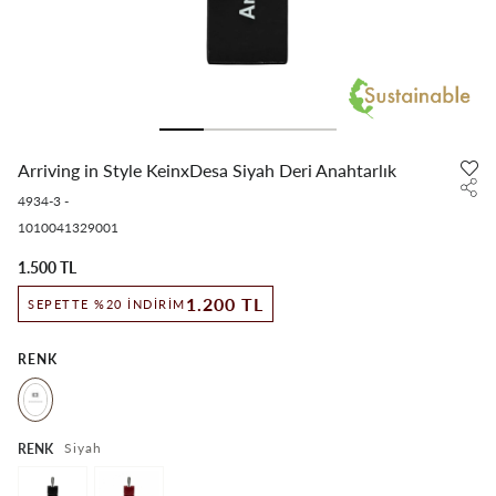
Arriving in Style KeinxDesa Siyah Deri Anahtarlık
4934-3
-
1010041329001
1.500 TL
1.200 TL
SEPETTE %20 İNDIRIM
RENK
Siyah
RENK