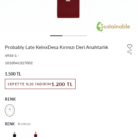
Probably Late KeinxDesa Kırmızı Deri Anahtarlık
4934-1
-
1010041327002
1.500 TL
1.200 TL
SEPETTE %20 İNDIRIM
RENK
Kırmızı
RENK