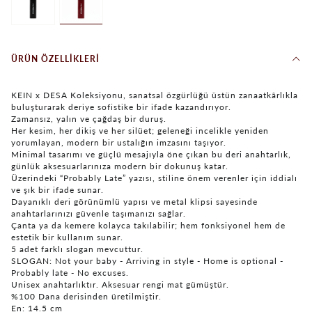
ÜRÜN ÖZELLIKLERI
KEIN x DESA Koleksiyonu, sanatsal özgürlüğü üstün zanaatkârlıkla
buluşturarak deriye sofistike bir ifade kazandırıyor.
Zamansız, yalın ve çağdaş bir duruş.
Her kesim, her dikiş ve her silüet; geleneği incelikle yeniden
yorumlayan, modern bir ustalığın imzasını taşıyor.
Minimal tasarımı ve güçlü mesajıyla öne çıkan bu deri anahtarlık,
günlük aksesuarlarınıza modern bir dokunuş katar.
Üzerindeki “Probably Late” yazısı, stiline önem verenler için iddialı
ve şık bir ifade sunar.
Dayanıklı deri görünümlü yapısı ve metal klipsi sayesinde
anahtarlarınızı güvenle taşımanızı sağlar.
Çanta ya da kemere kolayca takılabilir; hem fonksiyonel hem de
estetik bir kullanım sunar.
5 adet farklı slogan mevcuttur.
SLOGAN: Not your baby - Arriving in style - Home is optional -
Probably late - No excuses.
Unisex anahtarlıktır. Aksesuar rengi mat gümüştür.
%100 Dana derisinden üretilmiştir.
En: 14.5 cm