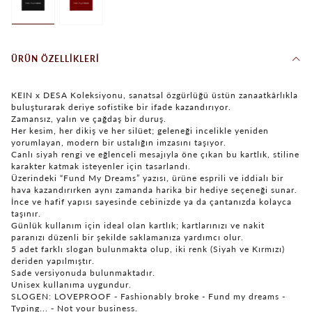
ÜRÜN ÖZELLIKLERI
KEIN x DESA Koleksiyonu, sanatsal özgürlüğü üstün zanaatkârlıkla
buluşturarak deriye sofistike bir ifade kazandırıyor.
Zamansız, yalın ve çağdaş bir duruş.
Her kesim, her dikiş ve her silüet; geleneği incelikle yeniden
yorumlayan, modern bir ustalığın imzasını taşıyor.
Canlı siyah rengi ve eğlenceli mesajıyla öne çıkan bu kartlık, stiline
karakter katmak isteyenler için tasarlandı.
Üzerindeki “Fund My Dreams” yazısı, ürüne esprili ve iddialı bir
hava kazandırırken aynı zamanda harika bir hediye seçeneği sunar.
İnce ve hafif yapısı sayesinde cebinizde ya da çantanızda kolayca
taşınır.
Günlük kullanım için ideal olan kartlık; kartlarınızı ve nakit
paranızı düzenli bir şekilde saklamanıza yardımcı olur.
5 adet farklı slogan bulunmakta olup, iki renk (Siyah ve Kırmızı)
deriden yapılmıştır.
Sade versiyonuda bulunmaktadır.
Unisex kullanıma uygundur.
SLOGEN: LOVEPROOF - Fashionably broke - Fund my dreams -
Typing... - Not your business.