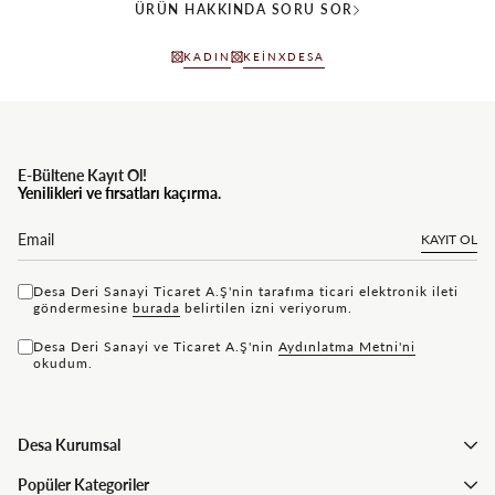
ÜRÜN HAKKINDA SORU SOR
KADIN
KEINXDESA
E-Bültene Kayıt Ol!
Yenilikleri ve fırsatları kaçırma.
KAYIT OL
Desa Deri Sanayi Ticaret A.Ş'nin tarafıma ticari elektronik ileti
göndermesine
bu rada
belirtilen izni veriyorum.
Desa Deri Sanayi ve Ticaret A.Ş'nin
Aydınlatma Metni'ni
okudum.
Desa Kurumsal
Popüler Kategoriler