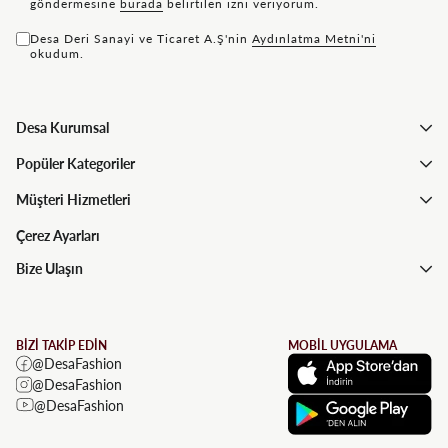
göndermesine
bu rada
belirtilen izni veriyorum.
Desa Deri Sanayi ve Ticaret A.Ş'nin
Aydınlatma Metni'ni
okudum.
Desa Kurumsal
Popüler Kategoriler
Müşteri Hizmetleri
Çerez Ayarları
Bize Ulaşın
BİZİ TAKİP EDİN
MOBİL UYGULAMA
@DesaFashion
@DesaFashion
@DesaFashion