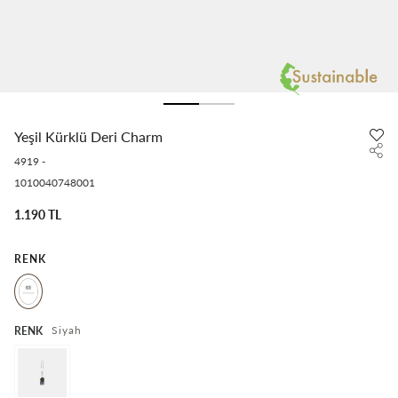
Yeşil Kürklü Deri Charm
4919
-
1010040748001
1.190 TL
RENK
Siyah
RENK