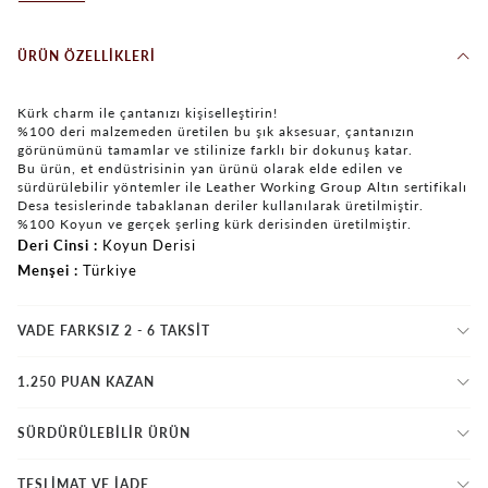
ÜRÜN ÖZELLIKLERI
Kürk charm ile çantanızı kişiselleştirin!
%100 deri malzemeden üretilen bu şık aksesuar, çantanızın
görünümünü tamamlar ve stilinize farklı bir dokunuş katar.
Bu ürün, et endüstrisinin yan ürünü olarak elde edilen ve
sürdürülebilir yöntemler ile Leather Working Group Altın sertifikalı
Desa tesislerinde tabaklanan deriler kullanılarak üretilmiştir.
%100 Koyun ve gerçek şerling kürk derisinden üretilmiştir.
Deri Cinsi
Koyun Derisi
Menşei
Türkiye
VADE FARKSIZ 2 - 6 TAKSIT
1.250 PUAN KAZAN
SÜRDÜRÜLEBİLİR ÜRÜN
TESLİMAT VE İADE