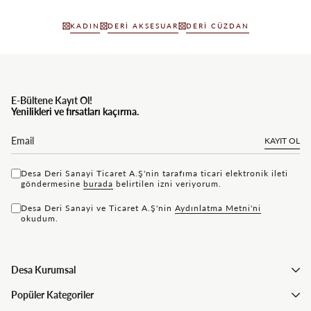
KADIN
DERI AKSESUAR
DERI CÜZDAN
E-Bültene Kayıt Ol!
Yenilikleri ve fırsatları kaçırma.
KAYIT OL
Desa Deri Sanayi Ticaret A.Ş'nin tarafıma ticari elektronik ileti
göndermesine
bu rada
belirtilen izni veriyorum.
Desa Deri Sanayi ve Ticaret A.Ş'nin
Aydınlatma Metni'ni
okudum.
Desa Kurumsal
Popüler Kategoriler