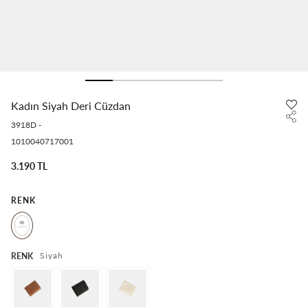
Kadın Siyah Deri Cüzdan
3918D
-
1010040717001
3.190 TL
RENK
Siyah
RENK