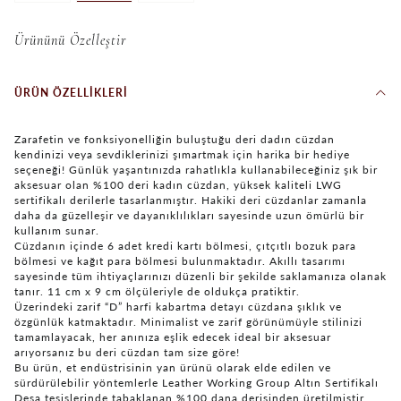
Ürününü Özelleştir
ÜRÜN ÖZELLIKLERI
Zarafetin ve fonksiyonelliğin buluştuğu deri dadın cüzdan
kendinizi veya sevdiklerinizi şımartmak için harika bir hediye
seçeneği! Günlük yaşantınızda rahatlıkla kullanabileceğiniz şık bir
aksesuar olan %100 deri kadın cüzdan, yüksek kaliteli LWG
sertifikalı derilerle tasarlanmıştır. Hakiki deri cüzdanlar zamanla
daha da güzelleşir ve dayanıklılıkları sayesinde uzun ömürlü bir
kullanım sunar.
Cüzdanın içinde 6 adet kredi kartı bölmesi, çıtçıtlı bozuk para
bölmesi ve kağıt para bölmesi bulunmaktadır. Akıllı tasarımı
sayesinde tüm ihtiyaçlarınızı düzenli bir şekilde saklamanıza olanak
tanır. 11 cm x 9 cm ölçüleriyle de oldukça pratiktir.
Üzerindeki zarif “D” harfi kabartma detayı cüzdana şıklık ve
özgünlük katmaktadır. Minimalist ve zarif görünümüyle stilinizi
tamamlayacak, her anınıza eşlik edecek ideal bir aksesuar
arıyorsanız bu deri cüzdan tam size göre!
Bu ürün, et endüstrisinin yan ürünü olarak elde edilen ve
sürdürülebilir yöntemlerle Leather Working Group Altın Sertifikalı
Desa tesislerinde tabaklanan %100 dana derisinden üretilmiştir.