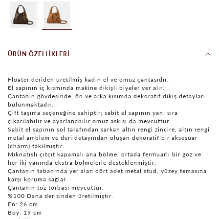
ÜRÜN ÖZELLIKLERI
Floater deriden üretilmiş kadın el ve omuz çantasıdır.
El sapının iç kısmında makine dikişli biyeler yer alır.
Çantanın gövdesinde, ön ve arka kısımda dekoratif dikiş detayları
bulunmaktadır.
Çift taşıma seçeneğine sahiptir; sabit el sapının yanı sıra
çıkarılabilir ve ayarlanabilir omuz askısı da mevcuttur.
Sabit el sapının sol tarafından sarkan altın rengi zincire, altın rengi
metal amblem ve deri detayından oluşan dekoratif bir aksesuar
(charm) takılmıştır.
Mıknatıslı çıtçıt kapamalı ana bölme, ortada fermuarlı bir göz ve
her iki yanında ekstra bölmelerle desteklenmiştir.
Çantanın tabanında yer alan dört adet metal stud, yüzey temasına
karşı koruma sağlar.
Çantanın toz torbası mevcuttur.
%100 Dana derisinden üretilmiştir.
En: 26 cm
Boy: 19 cm