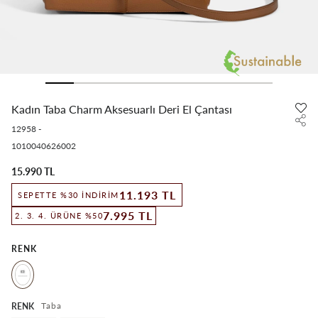
Kadın Taba Charm Aksesuarlı Deri El Çantası
12958
-
1010040626002
15.990 TL
11.193 TL
SEPETTE %30 İNDIRIM
7.995 TL
2. 3. 4. ÜRÜNE %50
RENK
Taba
RENK