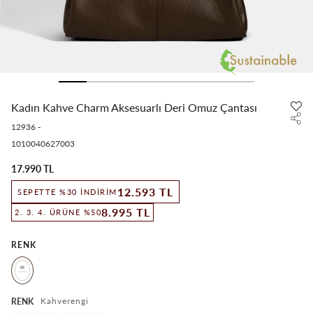
Kadın Kahve Charm Aksesuarlı Deri Omuz Çantası
12936
-
1010040627003
17.990 TL
12.593 TL
SEPETTE %30 İNDIRIM
8.995 TL
2. 3. 4. ÜRÜNE %50
RENK
Kahverengi
RENK