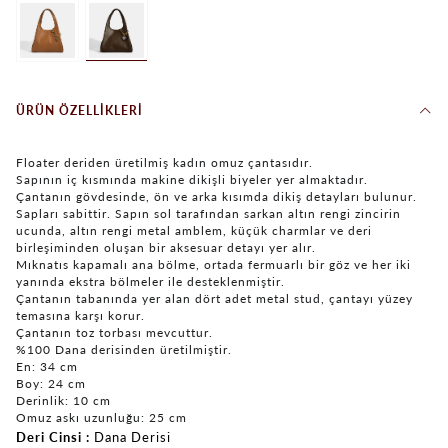
ÜRÜN ÖZELLIKLERI
Floater deriden üretilmiş kadın omuz çantasıdır.
Sapının iç kısmında makine dikişli biyeler yer almaktadır.
Çantanın gövdesinde, ön ve arka kısımda dikiş detayları bulunur.
Sapları sabittir. Sapın sol tarafından sarkan altın rengi zincirin
ucunda, altın rengi metal amblem, küçük charmlar ve deri
birleşiminden oluşan bir aksesuar detayı yer alır.
Mıknatıs kapamalı ana bölme, ortada fermuarlı bir göz ve her iki
yanında ekstra bölmeler ile desteklenmiştir.
Çantanın tabanında yer alan dört adet metal stud, çantayı yüzey
temasına karşı korur.
Çantanın toz torbası mevcuttur.
%100 Dana derisinden üretilmiştir.
En: 34 cm
Boy: 24 cm
Derinlik: 10 cm
Omuz askı uzunluğu: 25 cm
Deri Cinsi
Dana Derisi