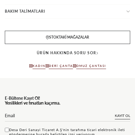
BAKIM TALİMATLARI
STOKTAKI MAĞAZALAR
ÜRÜN HAKKINDA SORU SOR
KADIN
DERI ÇANTA
OMUZ ÇANTASI
E-Bültene Kayıt Ol!
Yenilikleri ve fırsatları kaçırma.
KAYIT OL
Desa Deri Sanayi Ticaret A.Ş'nin tarafıma ticari elektronik ileti
göndermesine
bu rada
belirtilen izni veriyorum.