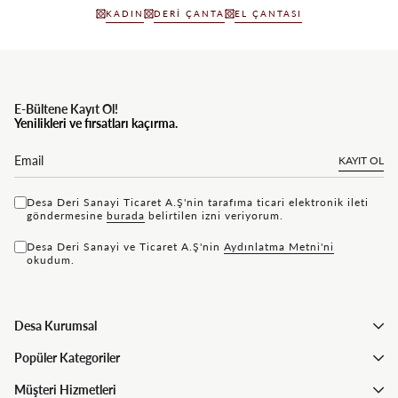
KADIN
DERI ÇANTA
EL ÇANTASI
E-Bültene Kayıt Ol!
Yenilikleri ve fırsatları kaçırma.
KAYIT OL
Desa Deri Sanayi Ticaret A.Ş'nin tarafıma ticari elektronik ileti
göndermesine
bu rada
belirtilen izni veriyorum.
Desa Deri Sanayi ve Ticaret A.Ş'nin
Aydınlatma Metni'ni
okudum.
Desa Kurumsal
Popüler Kategoriler
Müşteri Hizmetleri