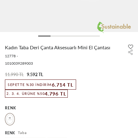
Kadın Taba Deri Çanta Aksesuarlı Mini El Çantası
12778
-
1010039289003
11.990 TL
9.592 TL
6.714 TL
SEPETTE %30 İNDIRIM
4.796 TL
2. 3. 4. ÜRÜNE %50
RENK
Taba
RENK