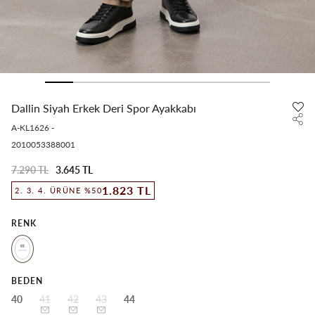
Dallin Siyah Erkek Deri Spor Ayakkabı
A-KL1626
-
2010053388001
7.290 TL
3.645 TL
1.823 TL
2. 3. 4. ÜRÜNE %50
RENK
BEDEN
40
41
42
43
44