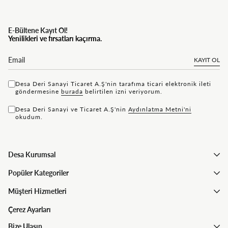
E-Bültene Kayıt Ol!
Yenilikleri ve fırsatları kaçırma.
KAYIT OL
Desa Deri Sanayi Ticaret A.Ş'nin tarafıma ticari elektronik ileti
göndermesine
bu rada
belirtilen izni veriyorum.
Desa Deri Sanayi ve Ticaret A.Ş'nin
Aydınlatma Metni'ni
okudum.
Desa Kurumsal
Popüler Kategoriler
Müşteri Hizmetleri
Çerez Ayarları
Bize Ulaşın