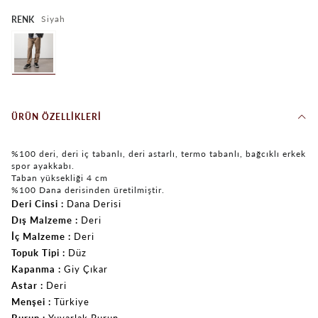
Siyah
RENK
ÜRÜN ÖZELLIKLERI
%100 deri, deri iç tabanlı, deri astarlı, termo tabanlı, bağcıklı erkek
spor ayakkabı.
Taban yüksekliği 4 cm
%100 Dana derisinden üretilmiştir.
Deri Cinsi
Dana Derisi
Dış Malzeme
Deri
İç Malzeme
Deri
Topuk Tipi
Düz
Kapanma
Giy Çıkar
Astar
Deri
Menşei
Türkiye
Burun
Yuvarlak Burun