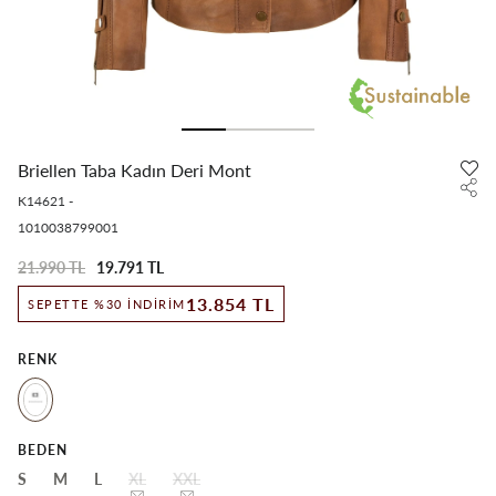
Briellen Taba Kadın Deri Mont
K14621
-
1010038799001
21.990 TL
19.791 TL
13.854 TL
SEPETTE %30 İNDIRIM
RENK
BEDEN
S
M
L
XL
XXL