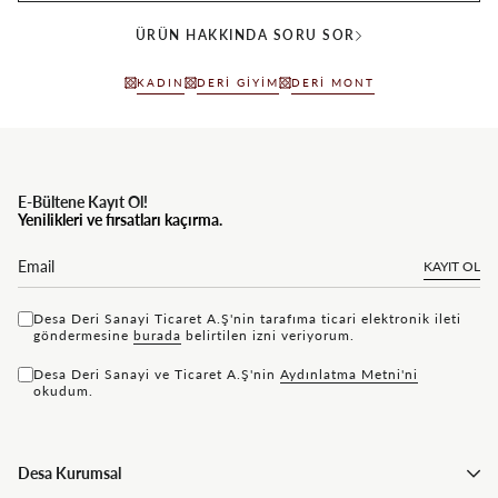
ÜRÜN HAKKINDA SORU SOR
KADIN
DERI GIYIM
DERI MONT
E-Bültene Kayıt Ol!
Yenilikleri ve fırsatları kaçırma.
KAYIT OL
Desa Deri Sanayi Ticaret A.Ş'nin tarafıma ticari elektronik ileti
göndermesine
bu rada
belirtilen izni veriyorum.
Desa Deri Sanayi ve Ticaret A.Ş'nin
Aydınlatma Metni'ni
okudum.
Desa Kurumsal