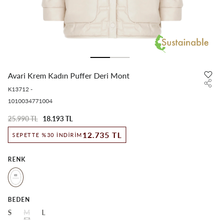
Avari Krem Kadın Puffer Deri Mont
K13712
-
1010034771004
25.990 TL
18.193 TL
12.735 TL
SEPETTE %30 İNDIRIM
RENK
BEDEN
S
M
L