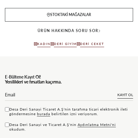
STOKTAKI MAĞAZALAR
ÜRÜN HAKKINDA SORU SOR
KADIN
DERI GIYIM
DERI CEKET
E-Bültene Kayıt Ol!
Yenilikleri ve fırsatları kaçırma.
KAYIT OL
Desa Deri Sanayi Ticaret A.Ş'nin tarafıma ticari elektronik ileti
göndermesine
bu rada
belirtilen izni veriyorum.
Desa Deri Sanayi ve Ticaret A.Ş'nin
Aydınlatma Metni'ni
okudum.