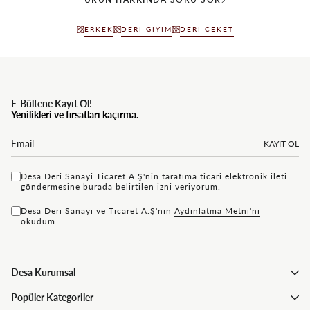
ERKEK
DERI GIYIM
DERI CEKET
E-Bültene Kayıt Ol!
Yenilikleri ve fırsatları kaçırma.
KAYIT OL
Desa Deri Sanayi Ticaret A.Ş'nin tarafıma ticari elektronik ileti
göndermesine
bu rada
belirtilen izni veriyorum.
Desa Deri Sanayi ve Ticaret A.Ş'nin
Aydınlatma Metni'ni
okudum.
Desa Kurumsal
Popüler Kategoriler