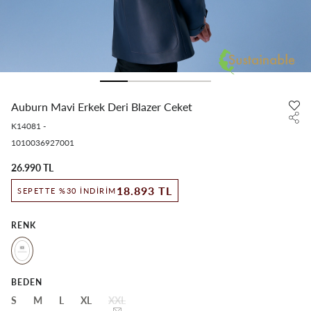
Auburn Mavi Erkek Deri Blazer Ceket
K14081
-
1010036927001
26.990 TL
18.893 TL
SEPETTE %30 İNDIRIM
RENK
BEDEN
S
M
L
XL
XXL