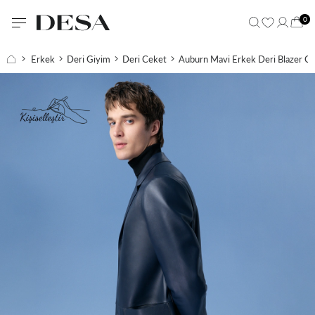
0
Erkek
Deri Giyim
Deri Ceket
Auburn Mavi Erkek Deri Blazer C