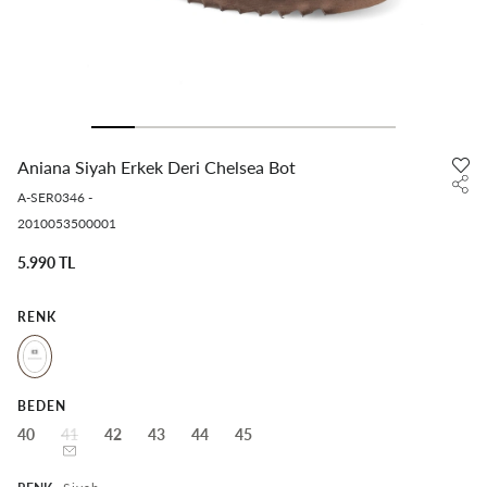
Aniana Siyah Erkek Deri Chelsea Bot
A-SER0346
-
2010053500001
5.990 TL
RENK
BEDEN
40
41
42
43
44
45