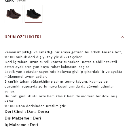
Siyah
RENK
ÜRÜN ÖZELLIKLERI
Zamansız şıklığı ve rahatlığı bir araya getiren bu erkek Aniana bot,
%100 nubuk deri dış yüzeyiyle dikkat çeker.
Deri iç tabanı uzun süreli konfor sunarken, nefes alabilir tekstil
astarı ayakların gün boyu rahat kalmasını sağlar.
Lastik yan detaylar sayesinde kolayca giyilip çıkarılabilir ve ayakta
mükemmel uyum sağlar.
3 cm'lik taban yüksekliğine sahip termo tabanı, kaymaz ve
dayanıklı yapısıyla zorlu hava koşullarında da güvenli adımlar
sunar.
Bu bot, günlük stilinize hem klasik hem de modern bir dokunuş
katar.
%100 Dana derisinden üretilmiştir.
Deri Cinsi
Dana Derisi
Dış Malzeme
Deri
İç Malzeme
Deri