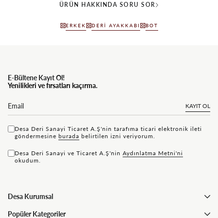
ÜRÜN HAKKINDA SORU SOR
ERKEK
DERI AYAKKABI
BOT
E-Bültene Kayıt Ol!
Yenilikleri ve fırsatları kaçırma.
KAYIT OL
Desa Deri Sanayi Ticaret A.Ş'nin tarafıma ticari elektronik ileti
göndermesine
bu rada
belirtilen izni veriyorum.
Desa Deri Sanayi ve Ticaret A.Ş'nin
Aydınlatma Metni'ni
okudum.
Desa Kurumsal
Popüler Kategoriler