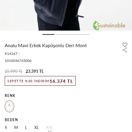
Analu Mavi Erkek Kapüşonlu Deri Mont
K14167
-
1010036745006
25.990 TL
23.391 TL
16.374 TL
SEPETTE %30 İNDIRIM
RENK
BEDEN
S
M
L
XL
XXL