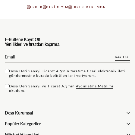
ERKEK
DERI GIYIM
ERKEK DERI MONT
E-Bültene Kayıt Ol!
Yenilikleri ve fırsatları kaçırma.
KAYIT OL
Desa Deri Sanayi Ticaret A.Ş'nin tarafıma ticari elektronik ileti
göndermesine
bu rada
belirtilen izni veriyorum.
Desa Deri Sanayi ve Ticaret A.Ş'nin
Aydınlatma Metni'ni
okudum.
Desa Kurumsal
Popüler Kategoriler
Müşteri Hizmetleri