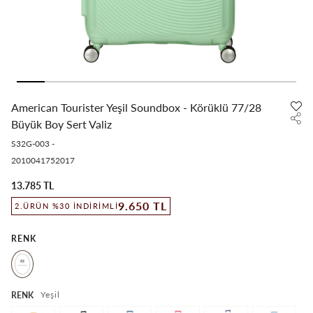
American Tourister Yeşil Soundbox - Körüklü 77/28
Büyük Boy Sert Valiz
S32G-003
-
2010041752017
13.785 TL
9.650 TL
2.ÜRÜN %30 İNDIRIMLI
RENK
Yeşil
RENK