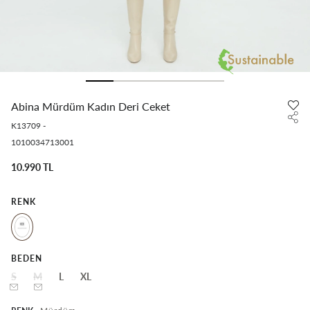
Abina Mürdüm Kadın Deri Ceket
K13709
-
1010034713001
10.990 TL
RENK
BEDEN
S
M
L
XL