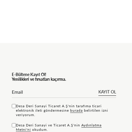
E-Bültene Kayıt Ol!
Yenilikleri ve fırsatları kaçırma.
KAYIT OL
Desa Deri Sanayi Ticaret A.Ş'nin tarafıma ticari
elektronik ileti göndermesine
bu rada
belirtilen izni
veriyorum.
Desa Deri Sanayi ve Ticaret A.Ş'nin
Aydınlatma
Metni'ni
okudum.