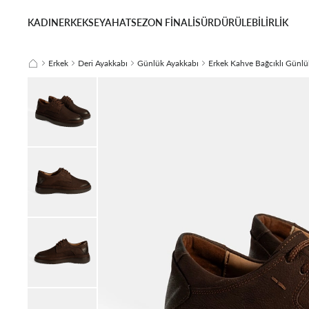
KADIN
ERKEK
SEYAHAT
SEZON FİNALİ
SÜRDÜRÜLEBİLİRLİK
Erkek
Deri Ayakkabı
Günlük Ayakkabı
Erkek Kahve Bağcıklı Günl