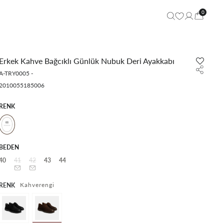
0
Erkek Kahve Bağcıklı Günlük Nubuk Deri Ayakkabı
A-TRY0005
-
2010055185006
RENK
BEDEN
40
41
42
43
44
Kahverengi
RENK