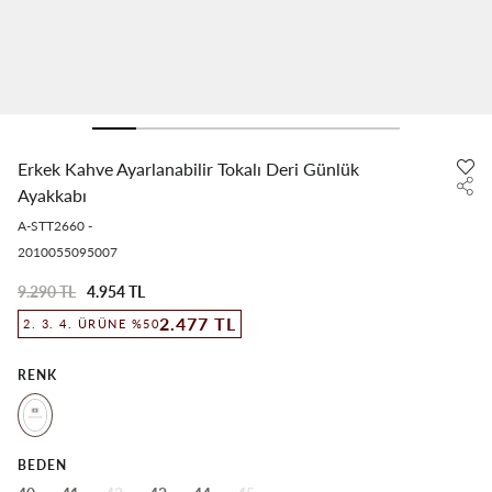
Erkek Kahve Ayarlanabilir Tokalı Deri Günlük
Ayakkabı
A-STT2660
-
2010055095007
9.290 TL
4.954 TL
2.477 TL
2. 3. 4. ÜRÜNE %50
RENK
BEDEN