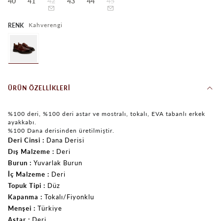
40
41
42
43
44
45
Kahverengi
RENK
ÜRÜN ÖZELLIKLERI
%100 deri, %100 deri astar ve mostralı, tokalı, EVA tabanlı erkek
ayakkabı.
%100 Dana derisinden üretilmiştir.
Deri Cinsi
Dana Derisi
Dış Malzeme
Deri
Burun
Yuvarlak Burun
İç Malzeme
Deri
Topuk Tipi
Düz
Kapanma
Tokalı/Fiyonklu
Menşei
Türkiye
Astar
Deri