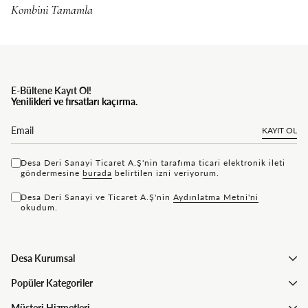
E-Bültene Kayıt Ol!
Yenilikleri ve fırsatları kaçırma.
KAYIT OL
Desa Deri Sanayi Ticaret A.Ş'nin tarafıma ticari elektronik ileti
göndermesine
bu rada
belirtilen izni veriyorum.
Desa Deri Sanayi ve Ticaret A.Ş'nin
Aydınlatma Metni'ni
okudum.
Desa Kurumsal
Popüler Kategoriler
Müşteri Hizmetleri