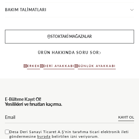
BAKIM TALİMATLARI
STOKTAKI MAĞAZALAR
ÜRÜN HAKKINDA SORU SOR
ERKEK
DERI AYAKKABI
GÜNLÜK AYAKKABI
E-Bültene Kayıt Ol!
Yenilikleri ve fırsatları kaçırma.
KAYIT OL
Desa Deri Sanayi Ticaret A.Ş'nin tarafıma ticari elektronik ileti
göndermesine
bu rada
belirtilen izni veriyorum.