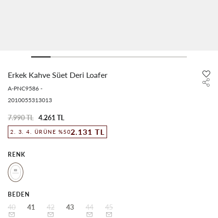
Erkek Kahve Süet Deri Loafer
A-PNC9586
-
2010055313013
7.990 TL
4.261 TL
2.131 TL
2. 3. 4. ÜRÜNE %50
RENK
BEDEN
40
41
42
43
44
45