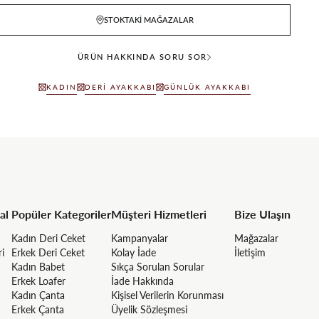
STOKTAKI MAĞAZALAR
ÜRÜN HAKKINDA SORU SOR
KADIN
DERI AYAKKABI
GÜNLÜK AYAKKABI
al
Popüler Kategoriler
Müşteri Hizmetleri
Bize Ulaşın
Kadın Deri Ceket
Kampanyalar
Mağazalar
ri
Erkek Deri Ceket
Kolay İade
İletişim
Kadın Babet
Sıkça Sorulan Sorular
Erkek Loafer
İade Hakkında
Kadın Çanta
Kişisel Verilerin Korunması
Erkek Çanta
Üyelik Sözleşmesi