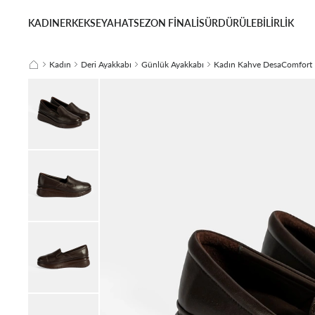
KADIN
ERKEK
SEYAHAT
SEZON FİNALİ
SÜRDÜRÜLEBİLİRLİK
Kadın
Deri Ayakkabı
Günlük Ayakkabı
Kadın Kahve DesaComfort 