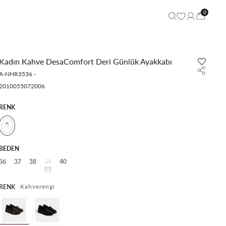
0
Kadın Kahve DesaComfort Deri Günlük Ayakkabı
A-NHR3536
-
2010055072006
RENK
BEDEN
36
37
38
39
40
Kahverengi
RENK