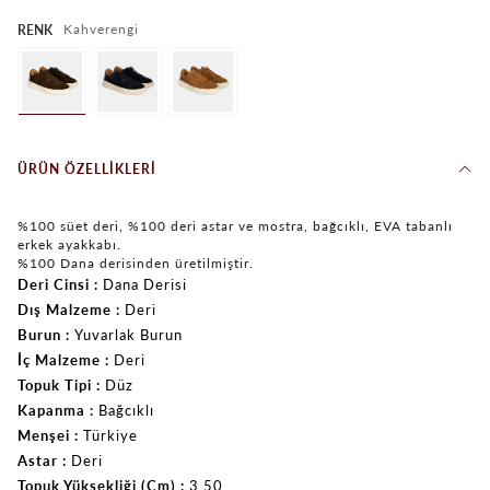
Kahverengi
RENK
ÜRÜN ÖZELLIKLERI
%100 süet deri, %100 deri astar ve mostra, bağcıklı, EVA tabanlı
erkek ayakkabı.
%100 Dana derisinden üretilmiştir.
Deri Cinsi
Dana Derisi
Dış Malzeme
Deri
Burun
Yuvarlak Burun
İç Malzeme
Deri
Topuk Tipi
Düz
Kapanma
Bağcıklı
Menşei
Türkiye
Astar
Deri
Topuk Yüksekliği (Cm)
3.50