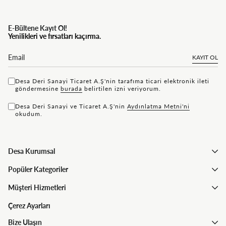
E-Bültene Kayıt Ol!
Yenilikleri ve fırsatları kaçırma.
KAYIT OL
Desa Deri Sanayi Ticaret A.Ş'nin tarafıma ticari elektronik ileti
göndermesine
bu rada
belirtilen izni veriyorum.
Desa Deri Sanayi ve Ticaret A.Ş'nin
Aydınlatma Metni'ni
okudum.
Desa Kurumsal
Popüler Kategoriler
Müşteri Hizmetleri
Çerez Ayarları
Bize Ulaşın