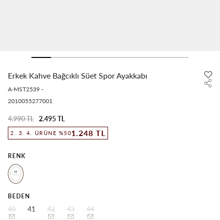
Erkek Kahve Bağcıklı Süet Spor Ayakkabı
A-MST2539
-
2010055277001
4.990 TL
2.495 TL
1.248 TL
2. 3. 4. ÜRÜNE %50
RENK
BEDEN
40
41
42
43
44