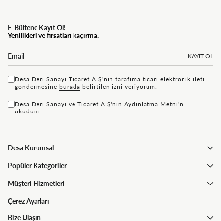
E-Bültene Kayıt Ol!
Yenilikleri ve fırsatları kaçırma.
KAYIT OL
Desa Deri Sanayi Ticaret A.Ş'nin tarafıma ticari elektronik ileti
göndermesine
bu rada
belirtilen izni veriyorum.
Desa Deri Sanayi ve Ticaret A.Ş'nin
Aydınlatma Metni'ni
okudum.
Desa Kurumsal
Popüler Kategoriler
Müşteri Hizmetleri
Çerez Ayarları
Bize Ulaşın