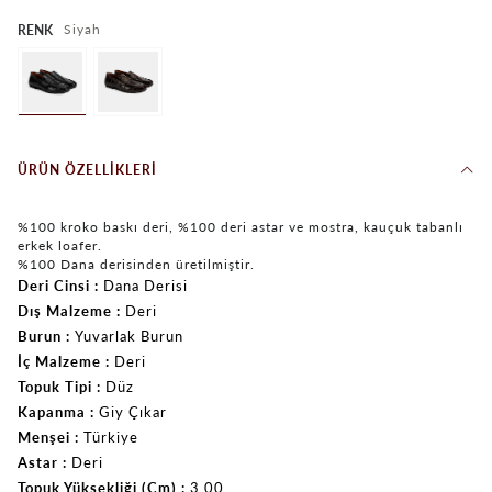
Siyah
RENK
ÜRÜN ÖZELLIKLERI
%100 kroko baskı deri, %100 deri astar ve mostra, kauçuk tabanlı
erkek loafer.
%100 Dana derisinden üretilmiştir.
Deri Cinsi
Dana Derisi
Dış Malzeme
Deri
Burun
Yuvarlak Burun
İç Malzeme
Deri
Topuk Tipi
Düz
Kapanma
Giy Çıkar
Menşei
Türkiye
Astar
Deri
Topuk Yüksekliği (Cm)
3.00