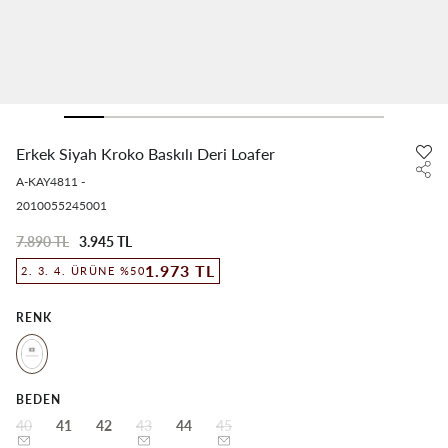
Erkek Siyah Kroko Baskılı Deri Loafer
A-KAY4811
-
2010055245001
7.890 TL
3.945 TL
1.973 TL
2. 3. 4. ÜRÜNE %50
RENK
BEDEN
40
41
42
43
44
45