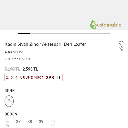
Kadın Siyah Zincir Aksesuarlı Deri Loafer
A-KAM0061
-
2010055102001
5.190 TL
2.595 TL
1.298 TL
2. 3. 4. ÜRÜNE %50
RENK
BEDEN
36
37
38
39
40