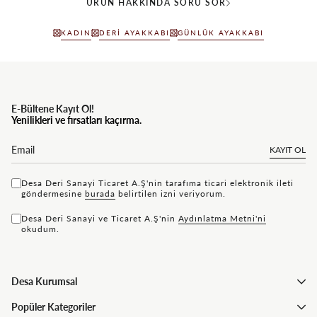
ÜRÜN HAKKINDA SORU SOR
KADIN
DERI AYAKKABI
GÜNLÜK AYAKKABI
E-Bültene Kayıt Ol!
Yenilikleri ve fırsatları kaçırma.
KAYIT OL
Desa Deri Sanayi Ticaret A.Ş'nin tarafıma ticari elektronik ileti
göndermesine
bu rada
belirtilen izni veriyorum.
Desa Deri Sanayi ve Ticaret A.Ş'nin
Aydınlatma Metni'ni
okudum.
Desa Kurumsal
Popüler Kategoriler