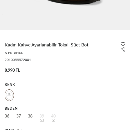
Kadın Kahve Ayarlanabilir Tokalı Süet Bot
A-FRD5100
-
2010055572001
8.990 TL
RENK
BEDEN
36
37
38
39
40