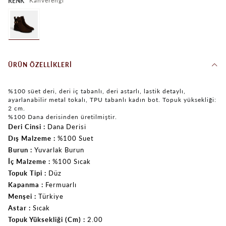
Kahverengi
RENK
ÜRÜN ÖZELLIKLERI
%100 süet deri, deri iç tabanlı, deri astarlı, lastik detaylı,
ayarlanabilir metal tokalı, TPU tabanlı kadın bot. Topuk yüksekliği:
2 cm.
%100 Dana derisinden üretilmiştir.
Deri Cinsi
Dana Derisi
Dış Malzeme
%100 Suet
Burun
Yuvarlak Burun
İç Malzeme
%100 Sıcak
Topuk Tipi
Düz
Kapanma
Fermuarlı
Menşei
Türkiye
Astar
Sıcak
Topuk Yüksekliği (Cm)
2.00