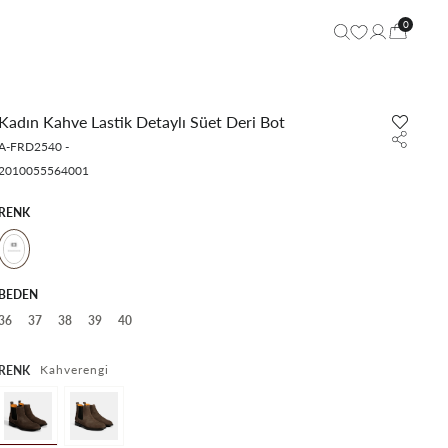
0
Kadın Kahve Lastik Detaylı Süet Deri Bot
A-FRD2540
-
2010055564001
RENK
BEDEN
36
37
38
39
40
Kahverengi
RENK