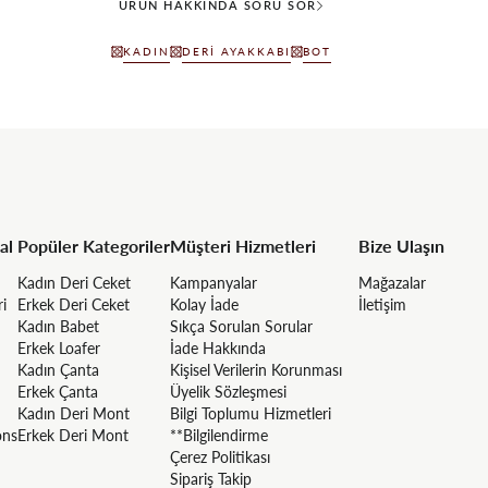
ÜRÜN HAKKINDA SORU SOR
KADIN
DERI AYAKKABI
BOT
al
Popüler Kategoriler
Müşteri Hizmetleri
Bize Ulaşın
Kadın Deri Ceket
Kampanyalar
Mağazalar
ri
Erkek Deri Ceket
Kolay İade
İletişim
Kadın Babet
Sıkça Sorulan Sorular
Erkek Loafer
İade Hakkında
Kadın Çanta
Kişisel Verilerin Korunması
Erkek Çanta
Üyelik Sözleşmesi
Kadın Deri Mont
Bilgi Toplumu Hizmetleri
ons
Erkek Deri Mont
**Bilgilendirme
Çerez Politikası
Sipariş Takip