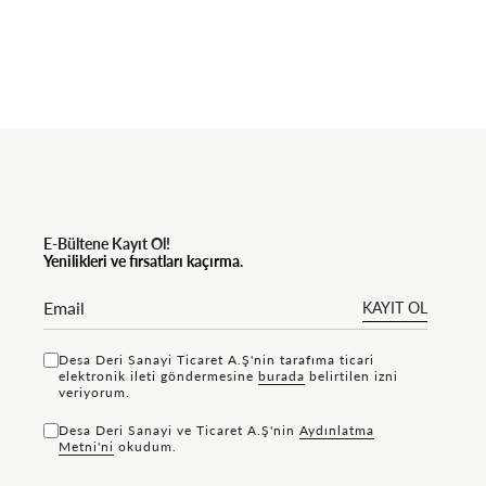
E-Bültene Kayıt Ol!
Yenilikleri ve fırsatları kaçırma.
KAYIT OL
Desa Deri Sanayi Ticaret A.Ş'nin tarafıma ticari
elektronik ileti göndermesine
bu rada
belirtilen izni
veriyorum.
Desa Deri Sanayi ve Ticaret A.Ş'nin
Aydınlatma
Metni'ni
okudum.