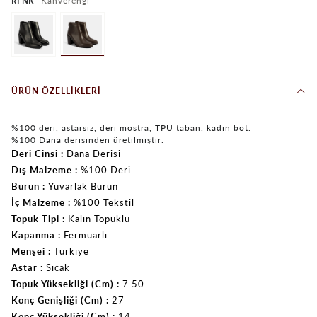
Kahverengi
RENK
ÜRÜN ÖZELLIKLERI
%100 deri, astarsız, deri mostra, TPU taban, kadın bot.
%100 Dana derisinden üretilmiştir.
Deri Cinsi
Dana Derisi
Dış Malzeme
%100 Deri
Burun
Yuvarlak Burun
İç Malzeme
%100 Tekstil
Topuk Tipi
Kalın Topuklu
Kapanma
Fermuarlı
Menşei
Türkiye
Astar
Sıcak
Topuk Yüksekliği (Cm)
7.50
Konç Genişliği (Cm)
27
Konç Yüksekliği (Cm)
14