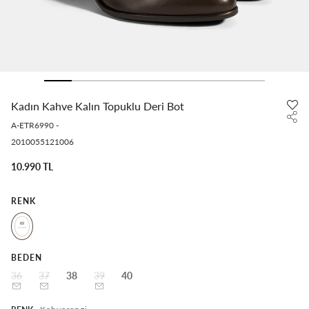
Kadın Kahve Kalın Topuklu Deri Bot
A-ETR6990
-
2010055121006
10.990 TL
RENK
BEDEN
36
37
38
39
40