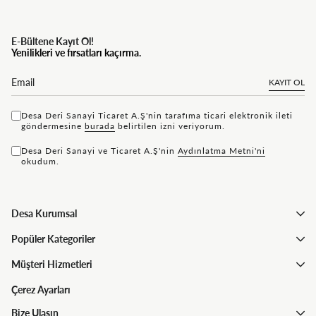
E-Bültene Kayıt Ol!
Yenilikleri ve fırsatları kaçırma.
KAYIT OL
Desa Deri Sanayi Ticaret A.Ş'nin tarafıma ticari elektronik ileti
göndermesine
bu rada
belirtilen izni veriyorum.
Desa Deri Sanayi ve Ticaret A.Ş'nin
Aydınlatma Metni'ni
okudum.
Desa Kurumsal
Popüler Kategoriler
Müşteri Hizmetleri
Çerez Ayarları
Bize Ulaşın