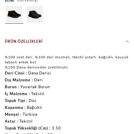
Kahverengi
RENK
ÜRÜN ÖZELLIKLERI
%100 süet deri, %100 deri mostralı, tekstil astarlı, bağcıklı, kauçuk
tabanlı erkek bot.
%100 Dana derisinden üretilmiştir.
Deri Cinsi
Dana Derisi
Dış Malzeme
Deri
Burun
Yuvarlak Burun
İç Malzeme
Tekstil
Topuk Tipi
Düz
Kapanma
Bağcıklı
Menşei
Türkiye
Astar
Tekstil
Topuk Yüksekliği (Cm)
3.50