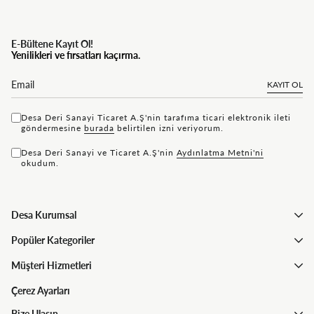
E-Bültene Kayıt Ol!
Yenilikleri ve fırsatları kaçırma.
KAYIT OL
Desa Deri Sanayi Ticaret A.Ş'nin tarafıma ticari elektronik ileti
göndermesine
bu rada
belirtilen izni veriyorum.
Desa Deri Sanayi ve Ticaret A.Ş'nin
Aydınlatma Metni'ni
okudum.
Desa Kurumsal
Popüler Kategoriler
Müşteri Hizmetleri
Çerez Ayarları
Bize Ulaşın