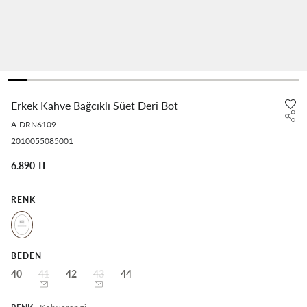
Erkek Kahve Bağcıklı Süet Deri Bot
A-DRN6109
-
2010055085001
6.890 TL
RENK
BEDEN
40
41
42
43
44