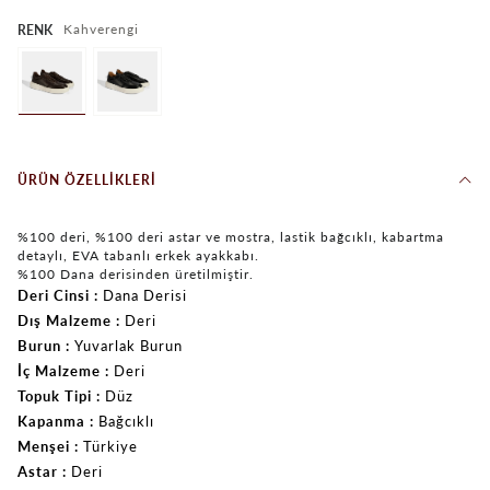
Kahverengi
RENK
ÜRÜN ÖZELLIKLERI
%100 deri, %100 deri astar ve mostra, lastik bağcıklı, kabartma
detaylı, EVA tabanlı erkek ayakkabı.
%100 Dana derisinden üretilmiştir.
Deri Cinsi
Dana Derisi
Dış Malzeme
Deri
Burun
Yuvarlak Burun
İç Malzeme
Deri
Topuk Tipi
Düz
Kapanma
Bağcıklı
Menşei
Türkiye
Astar
Deri