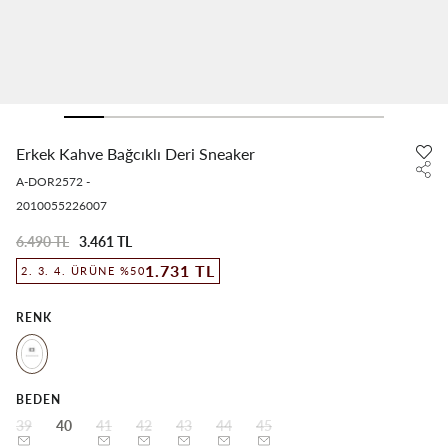
Erkek Kahve Bağcıklı Deri Sneaker
A-DOR2572
-
2010055226007
6.490 TL
3.461 TL
1.731 TL
2. 3. 4. ÜRÜNE %50
RENK
BEDEN
39
40
41
42
43
44
45