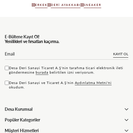
ERKEK
DERI AYAKKABI
SNEAKER
E-Bültene Kayıt Ol!
Yenilikleri ve fırsatları kaçırma.
KAYIT OL
Desa Deri Sanayi Ticaret A.Ş'nin tarafıma ticari elektronik ileti
göndermesine
bu rada
belirtilen izni veriyorum.
Desa Deri Sanayi ve Ticaret A.Ş'nin
Aydınlatma Metni'ni
okudum.
Desa Kurumsal
Popüler Kategoriler
Müşteri Hizmetleri