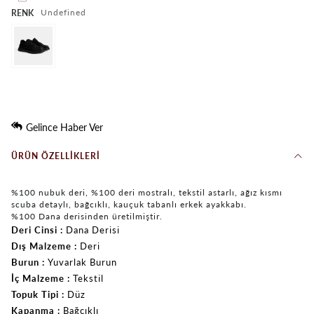
undefined
RENK
Gelince Haber Ver
ÜRÜN ÖZELLIKLERI
%100 nubuk deri, %100 deri mostralı, tekstil astarlı, ağız kısmı
scuba detaylı, bağcıklı, kauçuk tabanlı erkek ayakkabı.
%100 Dana derisinden üretilmiştir.
Deri Cinsi
Dana Derisi
Dış Malzeme
Deri
Burun
Yuvarlak Burun
İç Malzeme
Tekstil
Topuk Tipi
Düz
Kapanma
Bağcıklı